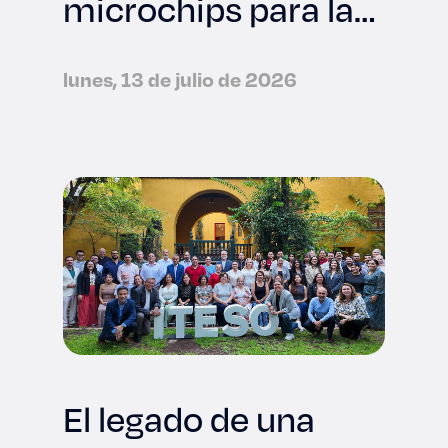
microchips para la
industria
tecnológica
lunes, 13 de julio de 2026
internacional
El legado de una